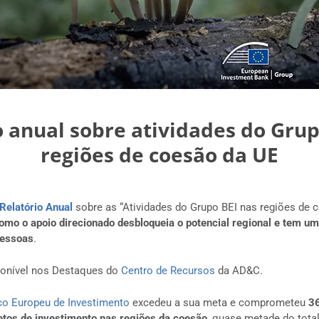
o anual sobre atividades do Grup
regiões de coesão da UE
Relatório Anual
sobre as “Atividades do Grupo BEI nas regiões de 
omo o apoio direcionado desbloqueia o potencial regional e tem um
pessoas
.
ponível nos Destaques do
Centro de Recursos
da AD&C.
o Europeu de Investimento
excedeu a sua meta e comprometeu
36
etos de investimento nas regiões da coesão
, quase metade do tota