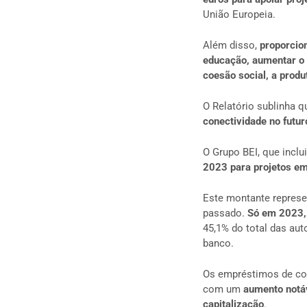
União Europeia.
Além disso,
proporcio
educação, aumentar o 
coesão social, a produ
O Relatório sublinha q
conectividade no futur
O Grupo BEI, que incl
2023 para projetos em
Este montante represe
passado.
Só em 2023, 
45,1% do total das aut
banco.
Os empréstimos de coe
com um
aumento notá
capitalização
.