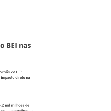
o BEI nas
coesão da UE”
 impacto direto na
,2 mil milhões de
l dos empréstimos na