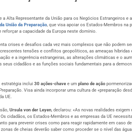
 a Alta Representante da União para os Negócios Estrangeiros e a
 da União da Preparação
, que visa apoiar os Estados-Membros na p
reforçar a capacidade da Europa neste domínio.
enta crises e desafios cada vez mais complexos que não podem se
 crescentes tensões e conflitos geopolíticos, as ameaças híbridas 
ção e a ingerência estrangeiras, as alterações climáticas e o au
os seus cidadãos e as funções sociais fundamentais para a democra
estratégia inclui
30 ações-chave
e um
plano de ação
pormenorizad
 Preparação. Visa ainda incorporar uma cultura de «preparação des
da UE.
ssão,
Ursula von der Leyen
, declarou: «As novas realidades exigem 
. Os cidadãos, os Estados-Membros e as empresas da UE necessit
anto para prevenir crises como para reagir rapidamente em caso de
 zonas de cheias deverão saber como proceder se o nível das águas