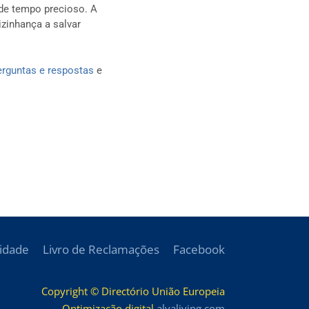
 de tempo precioso. A
zinhança a salvar
erguntas e respostas
e
cidade
Livro de Reclamações
Facebook
Copyright © Directório União Europeia
Optimização digital
alvaliving.com