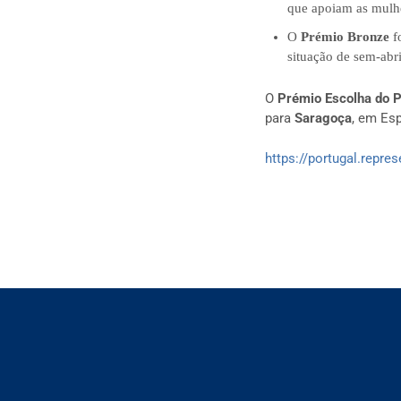
que apoiam as mulhe
O
Prémio Bronze
fo
situação de sem-abri
O
Prémio Escolha do P
para
Saragoça
, em Es
https://portugal.repre