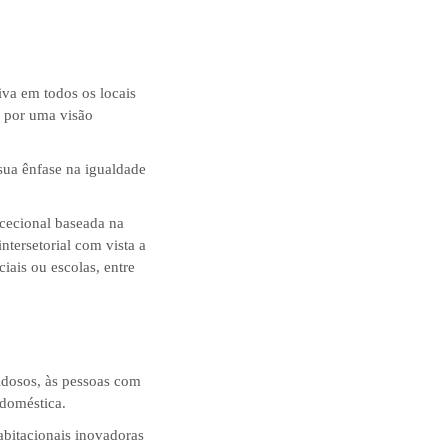
iva em todos os locais
a por uma visão
 sua ênfase na igualdade
cecional baseada na
ntersetorial com vista a
iais ou escolas, entre
 idosos, às pessoas com
 doméstica.
habitacionais inovadoras