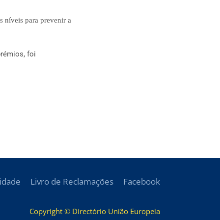
s níveis para prevenir a
rémios, foi
cidade
Livro de Reclamações
Facebook
Copyright © Directório União Europeia