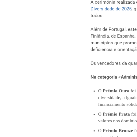
A cerimónia realizada 
Diversidade de 2025
, 
todos.
Além de Portugal, est
Finlândia, de Espanha,
municípios que promove
deficiência e orientaç
Os vencedores da quar
Na categoria «Adminis
O
Prémio Ouro
foi
diversidade, a igual
financiamento sólid
O
Prémio Prata
foi
valores nos domínio
O
Prémio Bronze
fo