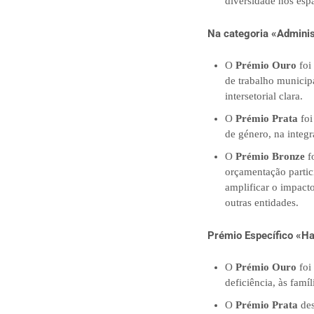
diversidade nos espa
Na categoria «Adminis
O
Prémio Ouro
foi
de trabalho municip
intersetorial clara.
O
Prémio Prata
foi
de género, na integ
O
Prémio Bronze
fo
orçamentação partici
amplificar o impacto
outras entidades.
Prémio Específico «Ha
O
Prémio Ouro
foi
deficiência, às famí
O
Prémio Prata
des