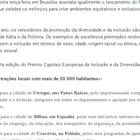
esta terça-feira em Bruxelas assinala igualmente o lançamento do
que celebra os esforços para criar ambientes equitativos e inclusiv
e ano, os vencedores da promoção da diversidade e da inclusão são
 de Itália e da Polónia. Os exemplos de excelência premiados neste
m a inclusão em termos de sexo, idade, origem racial ou étnica, r
ão sexual.
ta edição do Prémio Capitais Europeias da Inclusão e da Diversida
trações locais com mais de 50 000 habitantes»:
 para a cidade de
Utreque, nos Países Baixos
, pelo impressionante com
dade e a inclusão, integrado em todos os departamentos e apoiado por es
os.
 para a cidade de
Bilbau, em Espanha
, pelas suas iniciativas intersecci
s do emprego, da educação, dos transportes, da segurança, da juventude
i para a cidade de
Cracóvia, na Polónia
, pelos seus programas de apoi