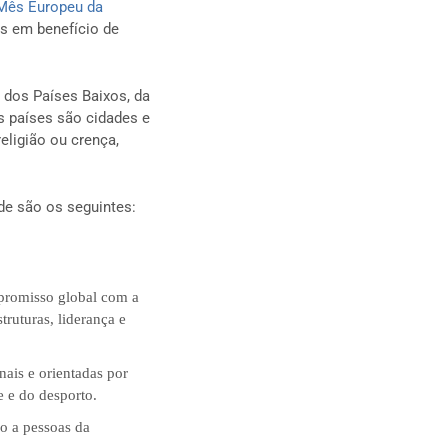
Mês Europeu da
os em benefício de
 dos Países Baixos, da
s países são cidades e
eligião ou crença,
de são os seguintes:
promisso global com a
truturas, liderança e
onais e orientadas por
 e do desporto.
o a pessoas da