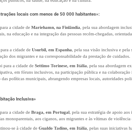
ços públicos, na saúde, na educação e na cultura.
trações locais com menos de 50 000 habitantes»:
 para a cidade de
Mariehamn, na Finlândia
, pela sua abordagem inclus
ais, na educação e na integração das pessoas recém-chegadas, orientad
 para a cidade de
Usurbil, em Espanha
, pela sua visão inclusiva e pela
ração dos migrantes e na corresponsabilidade da prestação de cuidados.
i para a cidade de
Settimo Torinese, em Itália
, pela sua abordagem ex
pativa, em fóruns inclusivos, na participação pública e na colaboração i
 das políticas municipais, abrangendo empresas locais, autoridades polic
bitação Inclusiva»
 para a cidade de
Braga, em Portugal
, pela sua estratégia de apoio aos
lias monoparentais, aos ciganos, aos migrantes e às vítimas de violência
tinou-se à cidade de
Gualdo Tadino, em Itália
, pelas suas iniciativas 