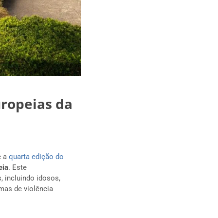
uropeias da
e a
quarta edição do
eia
. Este
, incluindo idosos,
mas de violência