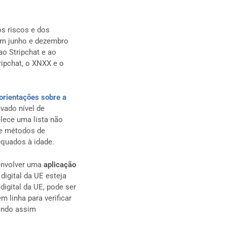
s riscos e dos
 em junho e dezembro
o Stripchat e ao
ripchat, o XNXX e o
 orientações sobre a
evado nível de
elece uma lista não
de métodos de
equados à idade.
envolver uma
aplicação
digital da UE esteja
digital da UE, pode ser
 linha para verificar
tando assim