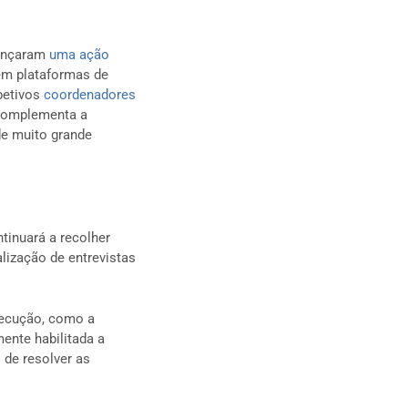
lançaram
uma ação
em plataformas de
petivos
coordenadores
complementa a
de muito grande
tinuará a recolher
lização de entrevistas
xecução, como a
ente habilitada a
de resolver as