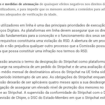
os e medidas de atenuação
de quaisquer efeitos negativos nos direitos d
 utilizadores, e para impedir que os menores acedam a conteúdos para 
ntos adequados de verificação da idade.
utilizadores em linha é uma das principais prioridades de execuçã
os Digitais. As plataformas em linha devem assegurar que os dire
 são fundamentais para a conceção e o funcionamento dos seus ser
requisitos constituiria uma violação do RSD. A abertura de um pr
ado e não prejudica qualquer outro processo que a Comissão possa 
a que possa constituir uma infração nos termos do RSD.
ssão anuncia o termo da designação do Stripchat como plataforma
surge na sequência de um pedido do Stripchat e de uma avaliação
médio mensal de destinatários ativos do Stripchat na UE tinha sido
período ininterrupto de um ano. As obrigações do Stripchat enquan
são deixarão de ser aplicáveis quatro meses após a sua desdesig
rigação de assegurar um elevado nível de proteção dos menores no 
se ao Stripchat. A supervisão da conformidade do Stripchat com o
levisão de Chipre, o DSC do Estado-Membro em que o Stripchat est