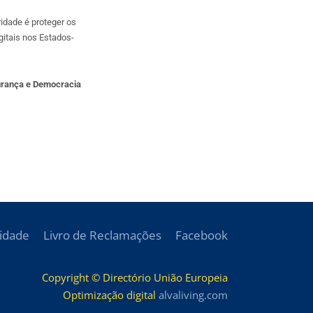
idade é proteger os
itais nos Estados-
urança e Democracia
cidade
Livro de Reclamações
Facebook
Copyright © Directório União Europeia
Optimização digital
alvaliving.com