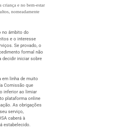
a criança e no bem-estar
adultos, nomeadamente
o no âmbito do
itos e o interesse
viços. Se provado, o
ocedimento formal não
decidir iniciar sobre
 em linha de muito
 da Comissão que
 inferior ao limiar
to plataforma online
nação. As obrigações
seu serviço,
 DSA caberá à
á estabelecido.