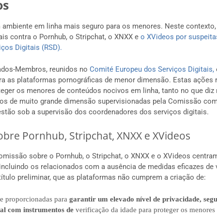
os
m ambiente em linha mais seguro para os menores. Neste contexto,
is contra o Pornhub, o Stripchat, o XNXX e
o XVideos por suspeita
ços Digitais (RSD).
tados-Membros, reunidos no
Comité Europeu dos Serviços Digitais,
a as plataformas pornográficas de menor dimensão. Estas ações 
eger os menores de conteúdos nocivos em linha, tanto no que diz 
tos de muito grande dimensão supervisionadas pela Comissão com
tão sob a supervisão dos coordenadores dos serviços digitais.
obre Pornhub, Stripchat, XNXX e XVideos
omissão sobre o Pornhub, o Stripchat, o XNXX e o XVideos centram
incluindo os relacionados com a ausência de medidas eficazes de v
ítulo preliminar, que as plataformas não cumprem a criação de:
e proporcionadas para
garantir um elevado nível de privacidade, seg
al com instrumentos de
verificação da idade para proteger os menores