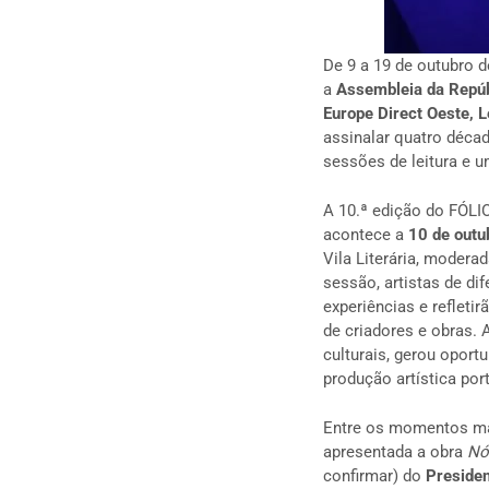
De 9 a 19 de outubro d
a
Assembleia da Repúb
Europe Direct Oeste, L
assinalar quatro déca
sessões de leitura e u
A 10.ª edição do FÓLI
acontece a
10 de outu
Vila Literária, modera
sessão, artistas de d
experiências e refleti
de criadores e obras. 
culturais, gerou opor
produção artística por
Entre os momentos mai
apresentada a obra
Nó
confirmar) do
Presiden