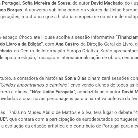
Portugal, Sofia Moreira de Sousa
, do autor
David Machado
, do il
sco Borges
. A conversa sublinha como os valores da União Europe
 gerações, mostrando que a história europeia se constrói de múlti
 o espaço Chocolate House acolhe a sessão informativa
“Financiam
do Livro e da Edição”
, com
Ana Castro
, da Direção-Geral do Livro, 
chado
, do Centro de Informação Europa Criativa. Serão apresent
e apoio à edição, tradução e internacionalização de obras, destina
tubro, a contadora de histórias
Sónia Dias
dinamizará sessões com
“Unidos encontramos o caminho”
, envolvendo alunos de todas as 
rrerá a oficina
“Nós: União Europeia”
, conduzida pelo autor
David 
nvidados a criar novas personagens para a narrativa coletiva do livr
 às 17h00, no Museu Abílio de Mattos e Silva, terá lugar o debate
“4
 UE”
, que contará com a participação de eurodeputados portuguese
, a evolução da criação artística e o contributo de Portugal para a 