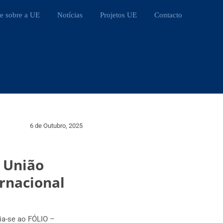
e sobre a UE
Notícias
Projetos UE
Contacto
6 de Outubro, 2025
a União
ernacional
ia-se ao FÓLIO –