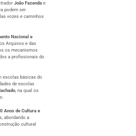
ustrador
João Fazenda
e
ia podem ser
plas vozes e caminhos
ento Nacional e
dos Arquivos e das
ados os mecanismos
dos a profissionais do
 escolas básicas do
idades de escolas
Machado
, na qual os
o.
0 Anos de Cultura e
s, abordando a
construção cultural