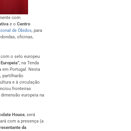
amente com
ativa
e o
Centro
acional de Óbidos
, para
dondas, oficinas,
as com o selo europeu
 Europeia”
, na Tenda
a em Portugal. Nesta
a
, partilharão
ultura e à circulação
nciou fronteiras
a dimensão europeia na
colate House
, será
tará com a presença (a
resentante da