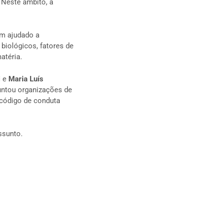
 Neste âmbito, a
êm ajudado a
biológicos, fatores de
atéria.
i
e
Maria Luís
untou organizações de
 código de conduta
ssunto.