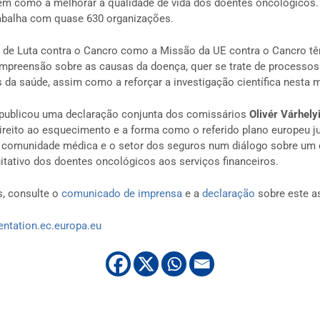
em como a melhorar a qualidade de vida dos doentes oncológicos.
abalha com quase 630 organizações.
 de Luta contra o Cancro como a Missão da UE contra o Cancro t
mpreensão sobre as causas da doença, quer se trate de processos 
 da saúde, assim como a reforçar a investigação científica nesta m
publicou uma declaração conjunta dos comissários
Olivér Várhely
ireito ao esquecimento e a forma como o referido plano europeu j
 a comunidade médica e o setor dos seguros num diálogo sobre um
uitativo dos doentes oncológicos aos serviços financeiros.
, consulte o
comunicado de imprensa
e a
declaração
sobre este a
sentation.ec.europa.eu