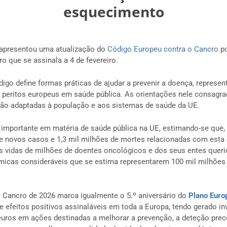
esquecimento
apresentou uma atualização do
Código Europeu contra o Cancro
po
o que se assinala a 4 de fevereiro.
digo define formas práticas de ajudar a prevenir a doença, represe
0 peritos europeus em saúde pública. As orientações nele consag
stão adaptadas à população e aos sistemas de saúde da UE.
 importante em matéria de saúde pública na UE, estimando-se que
de novos casos e 1,3 mil milhões de mortes relacionadas com esta
 vidas de milhões de doentes oncológicos e dos seus entes queri
cas consideráveis que se estima representarem 100 mil milhões 
o Cancro de 2026 marca igualmente o 5.º aniversário do
Plano Europ
ve efeitos positivos assinaláveis em toda a Europa, tendo gerado i
 euros em ações destinadas a melhorar a prevenção, a deteção prec