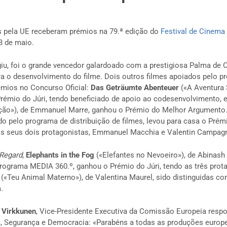
os pela UE receberam prémios na 79.ª edição do
Festival de Cinema
3 de maio.
giu, foi o grande vencedor galardoado com a prestigiosa Palma de 
a o desenvolvimento do filme. Dois outros filmes apoiados pelo 
mios no Concurso Oficial:
Das Geträumte Abenteuer
(«A Aventura 
Prémio do Júri, tendo beneficiado de apoio ao codesenvolvimento,
ção»), de Emmanuel Marre, ganhou o Prémio do Melhor Argumento
o pelo programa de distribuição de filmes, levou para casa o Prém
os seus dois protagonistas, Emmanuel Macchia e Valentin Campag
 Regard
,
Elephants in the Fog
(«Elefantes no Nevoeiro»), de Abinash
programa MEDIA 360.º, ganhou o Prémio do Júri, tendo as três prot
(«Teu Animal Materno»), de Valentina Maurel, sido distinguidas c
.
 Virkkunen
, Vice-Presidente Executiva da Comissão Europeia respo
, Segurança e Democracia: «Parabéns a todas as produções europ