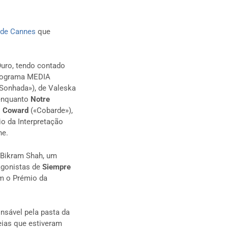
 de Cannes
que
Ouro, tendo contado
programa MEDIA
Sonhada»), de Valeska
 enquanto
Notre
.
Coward
(«Cobarde»),
io da Interpretação
ne.
 Bikram Shah, um
agonistas de
Siempre
om o Prémio da
nsável pela pasta da
eias que estiveram