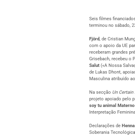
Seis filmes financiad
terminou no sábado, 2
Fjörd
, de Cristian Mun
com o apoio da UE par
receberam grandes pré
Grisebach, recebeu o 
Salut
(«A Nossa Salva
de Lukas Dhont, apoiad
Masculina atribuído a
Na secção
Un Certain
projeto apoiado pelo 
soy tu animal Materno
Interpretação Feminina
Declarações de
Henna
Soberania Tecnológica